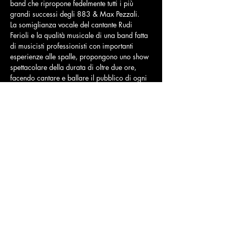
band che ripropone fedelmente tutti i più 
grandi successi degli 883 & Max Pezzali.
La somiglianza vocale del cantante Rudi 
Ferioli e la qualità musicale di una band fatta 
di musicisti professionisti con importanti 
esperienze alle spalle, propongono uno show 
spettacolare della durata di oltre due ore, 
facendo cantare e ballare il pubblico di ogni 
età.
Prenota Ora il Tuo Tavolo, e assicurati il Tuo 
posto per la Cena Spettacolo 
CLICCA E PRENOTA ORA
Condividi questo evento