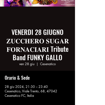
VENERDI 28 GIUGNO
𝐙𝐔𝐂𝐂𝐇𝐄𝐑𝐎 𝐒𝐔𝐆𝐀𝐑
𝐅𝐎𝐑𝐍𝐀𝐂𝐈𝐀𝐑𝐈 Tribute
Band FUNKY GALLO
ven 28 giu
  |  
Cesenatico
Orario & Sede
28 giu 2024, 21:30 – 23:40
Cesenatico, Viale Trento, 68, 47042
Cesenatico FC, Italia