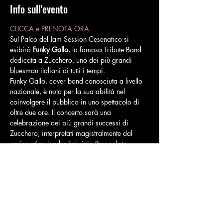
Info sull'evento
CLICCA e PRENOTA ORA
Sul Palco del Jam Session Cesenatico si 
esibirà 
Funky Gallo
, la famosa Tribute Band 
dedicata a Zucchero, uno dei più grandi 
bluesman italiani di tutti i tempi. 
Funky Gallo, cover band conosciuta a livello 
nazionale, è nota per la sua abilità nel 
coinvolgere il pubblico in uno spettacolo di 
oltre due ore. Il concerto sarà una 
celebrazione dei più grandi successi di 
Zucchero, interpretati magistralmente dal 
carismatico leader Fabrizio Pregnolato. 
L’accuratezza nella riproduzione delle 
canzoni di Zucchero, sia dal punto di vista 
musicale che teatrale, è uno degli elementi 
distintivi della band, che cura anche 
attentamente gli abiti di scena.
CLICCA e PRENOTA ORA