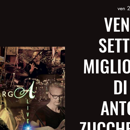
ven 2
VEN
SET
MIGLI
DI
ANT
ZUCCHE