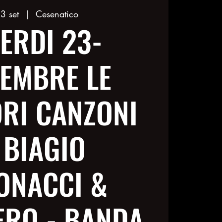
3 set
  |  
Cesenatico
ERDI 23-
TEMBRE LE
ORI CANZONI
 BIAGIO
ONACCI &
RO - BANDA