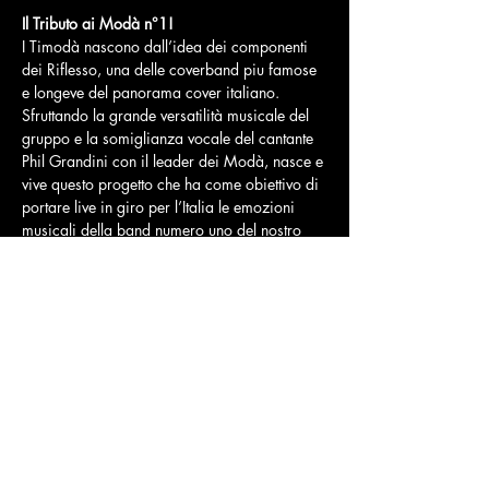
Il Tributo ai Modà n°1!
I Timodà nascono dall’idea dei componenti 
dei Riflesso, una delle coverband piu famose 
e longeve del panorama cover italiano. 
Sfruttando la grande versatilità musicale del 
gruppo e la somiglianza vocale del cantante 
Phil Grandini con il leader dei Modà, nasce e 
vive questo progetto che ha come obiettivo di 
portare live in giro per l’Italia le emozioni 
musicali della band numero uno del nostro 
paese. Servira’ soltanto chiudere gli occhi e 
tirar fuori la voce del vostro cuore!
Prenota adesso e assicurati il Tuo tavolo per 
tutta la durata della Tua Cena Spettacolo.
CLICCA E PRENOTA ORA
Condividi questo evento