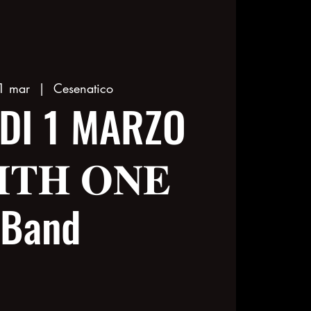
1 mar
  |  
Cesenatico
DI 1 MARZO
𝐈𝐓𝐇 𝐎𝐍𝐄
Band