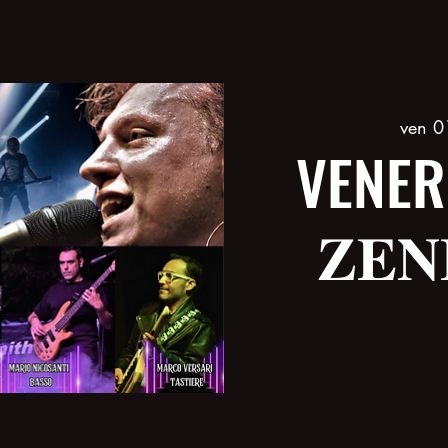
ven 0
VENER
𝐙𝐄𝐍