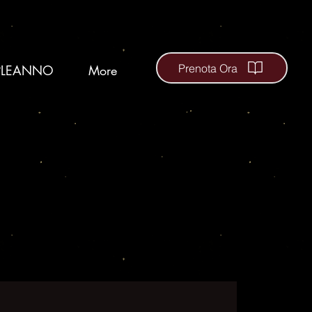
Prenota Ora
LEANNO
More