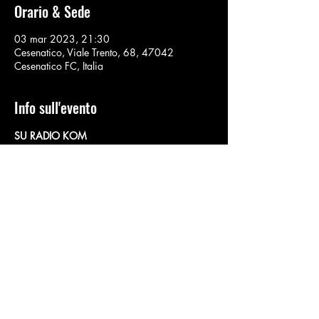
Orario & Sede
03 mar 2023, 21:30
Cesenatico, Viale Trento, 68, 47042
Cesenatico FC, Italia
Info sull'evento
SU RADIO KOM
Gianni Renna Jack: Voce  Daniela Monti: 
Tastierista & management  Luca De Boni: 
Chitarrista Luca Monti Chitarrista  Andrea 
Giunta: Batterista Gianfranco Bassino: 
Bassista
Condividi questo evento