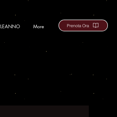
Prenota Ora
LEANNO
More