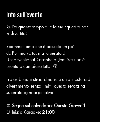
Info sull'evento
🎤 Da quanto tempo tu e la tua squadra non 
vi divertite?
Scommettiamo che è passato un po' 
dall'ultima volta, ma la serata di 
Unconventional Karaoke al Jam Session è 
pronta a cambiare tutto! 😲 
Tra esibizioni straordinarie e un'atmosfera di 
divertimento senza limiti, questa serata ha 
superato ogni aspettativa.
📅 
Segna sul calendario: Questo Giovedì!
⏰ 
Inizio Karaoke: 21:00
🍽️ 
Inizia la serata con una cena deliziosa al 
Jam Session,
 immergendoti in sapori 
irresistibili. Poi, preparati per la magia 