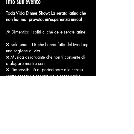
Info sull'evento
Toda Vida Dinner Show: La serata latina che 
non hai mai provato, un’esperienza unica!
🎉 Dimentica i soliti cliché delle serate latine!
❌ Solo under 18 che hanno fatto del twerking 
una ragione di vita.
❌ Musica assordante che non ti consente di 
dialogare mentre ceni.
❌ L’impossibilità di partecipare alla serata 
senza essere un esperto delle coreografie 
reggaeton.
🎶 
Ecco perché è un’esperienza diversa
:
Mostra di più