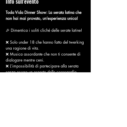
Info sull'evento
Toda Vida Dinner Show: La serata latina che 
non hai mai provato, un’esperienza unica!
🎉 Dimentica i soliti cliché delle serate latine!
❌ Solo under 18 che hanno fatto del twerking 
una ragione di vita.
❌ Musica assordante che non ti consente di 
dialogare mentre ceni.
❌ L’impossibilità di partecipare alla serata 
senza essere un esperto delle coreografie 
reggaeton.
🎶 
Ecco perché è un’esperienza diversa
:
Mostra di più