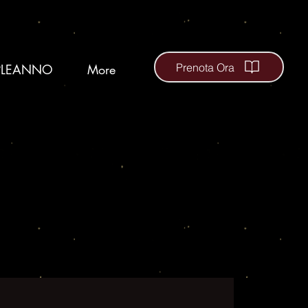
Prenota Ora
LEANNO
More