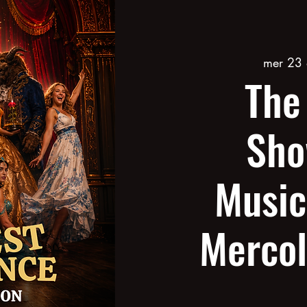
mer 23 
The
Sho
Music
Mercol