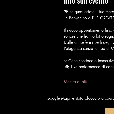
Info sull'evento
❓E se quest’estate il tuo mer
🚨 Benvenuto a THE GREA
Il nuovo appuntamento fisso d
sonore che hanno fatto sogna
Dalle atmosfere ribelli degli
l’eleganza senza tempo di Ma
✨ Cena spettacolo immersiv
 🎭 Live performance di can
Mostra di più
Google Maps è stato bloccato a causa d