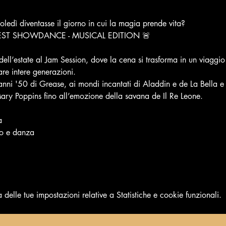
coledì diventasse il giorno in cui la magia prende vita?
TEST SHOWDANCE - MUSICAL EDITION 🚨
ell’estate al Jam Session, dove la cena si trasforma in un viaggio t
re intere generazioni.
 anni '50 di Grease, ai mondi incantati di Aladdin e de La Bella e
ry Poppins fino all’emozione della savana de Il Re Leone.
a
to e danza
elle tue impostazioni relative a Statistiche e cookie funzionali.