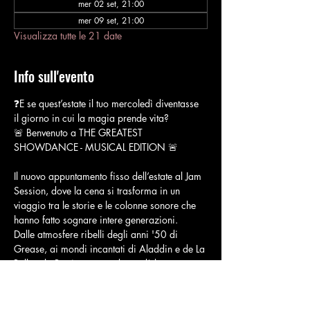
mer 02 set, 21:00
mer 09 set, 21:00
Visualizza tutte le 21 date
Info sull'evento
❓E se quest’estate il tuo mercoledì diventasse 
il giorno in cui la magia prende vita?
🚨 Benvenuto a THE GREATEST 
SHOWDANCE - MUSICAL EDITION 🚨
Il nuovo appuntamento fisso dell’estate al Jam 
Session, dove la cena si trasforma in un 
viaggio tra le storie e le colonne sonore che 
hanno fatto sognare intere generazioni.
Dalle atmosfere ribelli degli anni '50 di 
Grease, ai mondi incantati di Aladdin e de La 
Bella e la Bestia, passando per l’eleganza 
senza tempo di Mary Poppins fino 
all’emozione della savana de Il Re Leone.