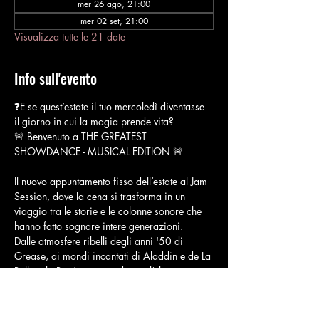
mer 26 ago, 21:00
mer 02 set, 21:00
Visualizza tutte le 21 date
Info sull'evento
❓E se quest’estate il tuo mercoledì diventasse 
il giorno in cui la magia prende vita?
🚨 Benvenuto a THE GREATEST 
SHOWDANCE - MUSICAL EDITION 🚨
Il nuovo appuntamento fisso dell’estate al Jam 
Session, dove la cena si trasforma in un 
viaggio tra le storie e le colonne sonore che 
hanno fatto sognare intere generazioni.
Dalle atmosfere ribelli degli anni '50 di 
Grease, ai mondi incantati di Aladdin e de La 
Bella e la Bestia, passando per l’eleganza 
senza tempo di Mary Poppins fino 
all’emozione della savana de Il Re Leone.