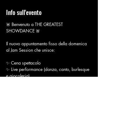
Info sull'evento
🚨 Benvenuto a THE GREATEST 
SHOWDANCE 🚨
Il nuovo appuntamento fisso della domenica 
al Jam Session che unisce:
✨ Cena spettacolo
✨ Live performance (danza, canto, burlesque 
e giocoleria)
✨ Musical vibes, luci, magia, interazione
✨ Un’atmosfera che ti avvolge e ti fa sentire 
parte del mondo dello show
Mostra di più