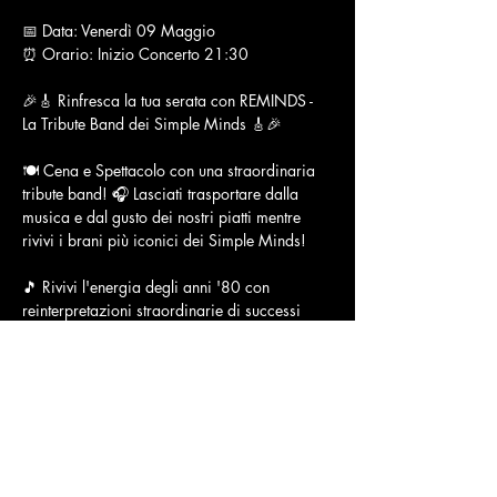
📅 Data: Venerdì 09 Maggio
⏰ Orario: Inizio Concerto 21:30
🎉🎸 Rinfresca la tua serata con REMINDS - 
La Tribute Band dei Simple Minds 🎸🎉
🍽️ Cena e Spettacolo con una straordinaria 
tribute band! 🎧 Lasciati trasportare dalla 
musica e dal gusto dei nostri piatti mentre 
rivivi i brani più iconici dei Simple Minds!
🎵 Rivivi l'energia degli anni '80 con 
reinterpretazioni straordinarie di successi 
indimenticabili come "Don't You (Forget 
About Me)", "Alive and Kicking" e "Sanctify 
Yourself". Sarà un viaggio musicale che ti 
catturerà!
Mostra di più