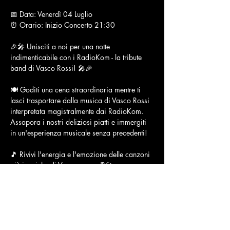
📅 Data: Venerdì 04 Luglio
⏰ Orario: Inizio Concerto 21:30
🎉🎤 Unisciti a noi per una notte 
indimenticabile con i RadioKom - la tribute 
band di Vasco Rossi! 🎤🎉
🍽️ Goditi una cena straordinaria mentre ti 
lasci trasportare dalla musica di Vasco Rossi 
interpretata magistralmente dai RadioKom. 
Assapora i nostri deliziosi piatti e immergiti 
in un'esperienza musicale senza precedenti!
🎵 Rivivi l'energia e l'emozione delle canzoni 
più iconiche di Vasco, come "Vita 
spericolata", "Siamo solo noi" e 
"Albachiara". RadioKom catturerà l'anima 
della musica di Vasco, portando in vita le sue 
canzoni in modo spettacolare!