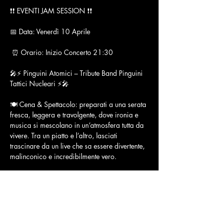
❗️❗️ EVENTI JAM SESSION ❗️❗️
📅 Data: Venerdì 10 Aprile
 ⏰ Orario: Inizio Concerto 21:30
🎤⚡️ Pinguini Atomici – Tribute Band Pinguini 
Tattici Nucleari ⚡️🎤
🍽️ Cena & Spettacolo: preparati a una serata 
fresca, leggera e travolgente, dove ironia e 
musica si mescolano in un’atmosfera tutta da 
vivere. Tra un piatto e l’altro, lasciati 
trascinare da un live che sa essere divertente, 
malinconico e incredibilmente vero.
🎙️ I Pinguini Atomici portano sul palco tutta 
l’energia e lo stile unico dei Pinguini Tattici 
Nucleari, con uno show dinamico, 
coinvolgente e pieno di hit da cantare a 
squarciagola insieme ai tuoi amici.