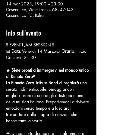
14 mar 2025, 19:00 – 23:00
Cesenatico, Viale Trento, 68, 47042
Cesenatico FC, Italia
Info sull'evento
‼️ EVENTI JAM SESSION ‼️
📅 
Data
: Venerdì 14 Marzo⏰ 
Orario
: Inizio 
Concerto 21:30
🔥 
Siete pronti a immergervi nel mondo unico 
di Renato Zero?
La 
Pianeta Zero Tribute Band
 ci regalerà una 
serata indimenticabile, omaggiando i 
migliori brani di uno degli artisti più iconici 
della musica italiana. Prepariamoci a rivivere 
emozioni senza tempo e a lasciarci 
trasportare dalla magia di canzoni che 
hanno fatto la storia!
🌟 Un concerto dedicato a tutti gli amanti di 