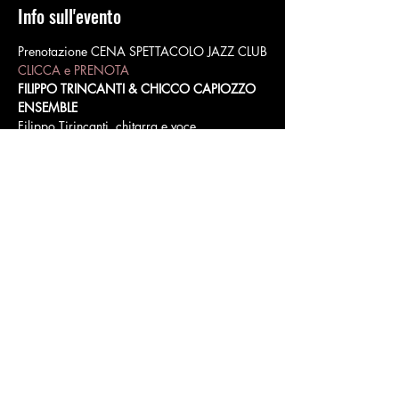
Info sull'evento
Prenotazione CENA SPETTACOLO JAZZ CLUB
CLICCA e PRENOTA
FILIPPO TRINCANTI & CHICCO CAPIOZZO 
ENSEMBLE
Filippo Tirincanti, chitarra e voce
Chicco Capiozzo, batteria
Simone Francioni, basso
Mostra di più
Condividi questo evento