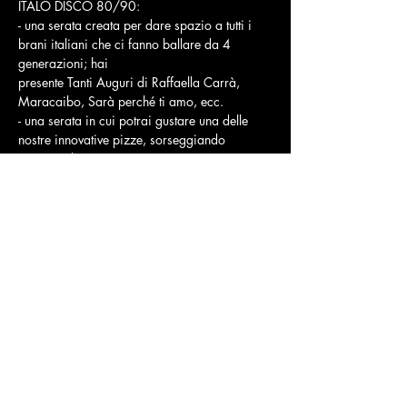
ITALO DISCO 80/90:
- una serata creata per dare spazio a tutti i 
brani italiani che ci fanno ballare da 4 
generazioni; hai
presente Tanti Auguri di Raffaella Carrà, 
Maracaibo, Sarà perché ti amo, ecc.
- una serata in cui potrai gustare una delle 
nostre innovative pizze, sorseggiando 
un’ottima birra e
scatenando la tua voglia di ridere e 
socializzare;
Mostra di più
Condividi questo evento