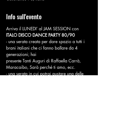
Info sull'evento
Arriva il LUNEDI’ al JAM SESSION con
ITALO DISCO DANCE PARTY 80/90
- una serata creata per dare spazio a tutti i 
brani italiani che ci fanno ballare da 4 
generazioni; hai
presente Tanti Auguri di Raffaella Carrà, 
Maracaibo, Sarà perché ti amo, ecc.
- una serata in cui potrai gustare una delle 
nostre innovative pizze, sorseggiando 
un’ottima birra e
scatenando la tua voglia di ridere e 
socializzare;
Mostra di più