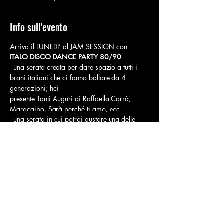
Info sull'evento
Arriva il LUNEDI’ al JAM SESSION con
ITALO DISCO DANCE PARTY 80/90
- una serata creata per dare spazio a tutti i 
brani italiani che ci fanno ballare da 4 
generazioni; hai
presente Tanti Auguri di Raffaella Carrà, 
Maracaibo, Sarà perché ti amo, ecc.
- una serata in cui potrai gustare una delle 
nostre innovative pizze, sorseggiando 
un’ottima birra e
scatenando la tua voglia di ridere e 
socializzare;
Mostra di più