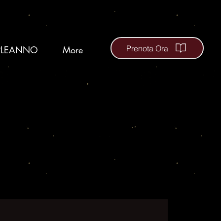
Prenota Ora
LEANNO
More