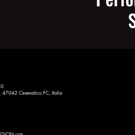
40
8, 47042 Cesenatico FC, Italia
ESSION con