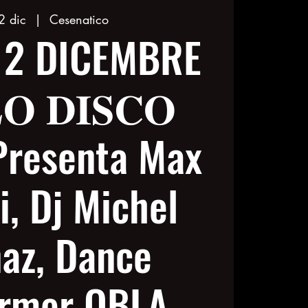
2 dic
  |  
Cesenatico
 2 DICEMBRE
𝐎 𝐃𝐈𝐒𝐂𝐎
 Presenta Max
i, Dj Michel
az, Dance
ormer OBLA