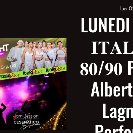
lun 0
LUNEDI
𝐈𝐓𝐀
𝟖𝟎/𝟗
Albert
Lagn
Perf