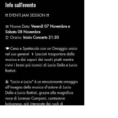
Info sull'evento
❗️❗️ EVENTI JAM SESSION ❗️❗️
📅 Nuova Data:
 Venerdì 07 Novembre e 
Sabato 08 Novembre
⏰ Orario: 
Inizio Concerto 21:30
🍽️ Cena e Spettacolo con un Omaggio unico 
nel suo genere! 🍷 Lasciati trasportare dalla 
musica e dai sapori dei nostri piatti mentre 
rivivi i brani più iconici di Lucio Dalla e Lucio 
Battisti.
🎤 "Lucio e Lucio" è un emozionante omaggio 
all'insegna della musica d'autore di Lucio 
Dalla e Lucio Battisti, grazie alla magnifica 
voce di Lorenzo Campani, cantautore 
bolognese, già interprete dei ruoli di 
Quasimodo e Clopin in "Notre Dame De 
Paris" di Cocciante.