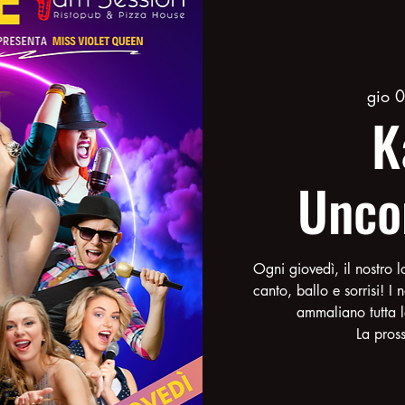
gio 0
K
Unco
Ogni giovedì, il nostro l
canto, ballo e sorrisi! I 
ammaliano tutta l
La pros