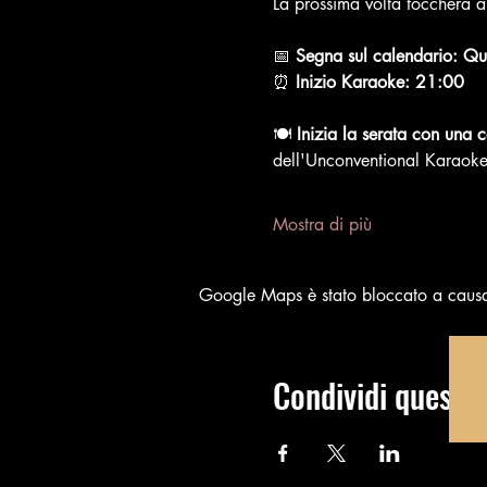
La prossima volta toccherà a
📅 
Segna sul calendario: Qu
⏰ 
Inizio Karaoke: 21:00
🍽️ 
Inizia la serata con una 
dell'Unconventional Karaoke, 
Mostra di più
Google Maps è stato bloccato a causa d
Condividi questo