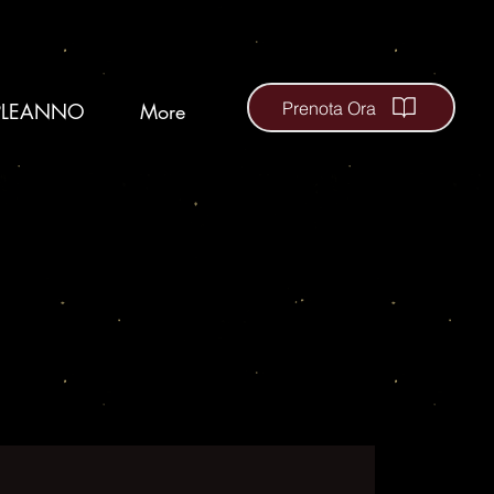
Prenota Ora
LEANNO
More