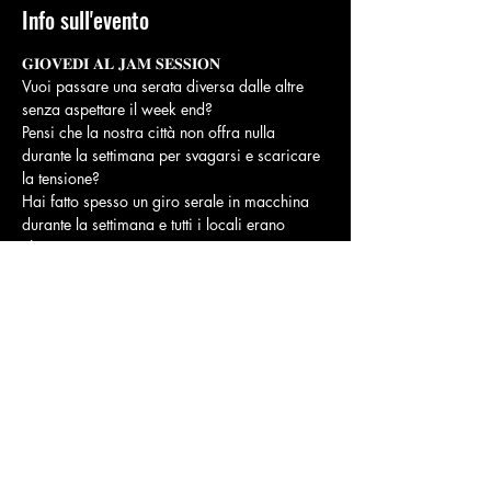
Info sull'evento
𝐆𝐈𝐎𝐕𝐄𝐃𝐈 𝐀𝐋 𝐉𝐀𝐌 𝐒𝐄𝐒𝐒𝐈𝐎𝐍
Vuoi passare una serata diversa dalle altre 
senza aspettare il week end?
Pensi che la nostra città non offra nulla 
durante la settimana per svagarsi e scaricare 
la tensione?
Hai fatto spesso un giro serale in macchina 
durante la settimana e tutti i locali erano 
chiusi?
Sei convinto che nella nostra zona ci si possa 
divertire solo in estate?
Finalmente e’ arrivata la soluzione per te !!!!
Mostra di più
Condividi questo evento