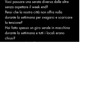
Vuoi passare una serata diversa dalle altre 
senza aspettare il week end?
Pensi che la nostra città non offra nulla 
durante la settimana per svagarsi e scaricare 
la tensione?
Hai fatto spesso un giro serale in macchina 
durante la settimana e tutti i locali erano 
chiusi?
Sei convinto che nella nostra zona ci si possa 
divertire solo in estate?
Finalmente e’ arrivata la soluzione per te !!!!
Mostra di più
Condividi questo evento