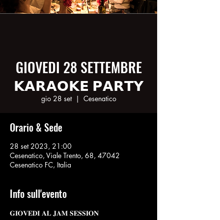
GIOVEDI 28 SETTEMBRE
𝗞𝗔𝗥𝗔𝗢𝗞𝗘 𝗣𝗔𝗥𝗧𝗬
gio 28 set
  |  
Cesenatico
Orario & Sede
28 set 2023, 21:00
Cesenatico, Viale Trento, 68, 47042
Cesenatico FC, Italia
Info sull'evento
𝐆𝐈𝐎𝐕𝐄𝐃𝐈 𝐀𝐋 𝐉𝐀𝐌 𝐒𝐄𝐒𝐒𝐈𝐎𝐍