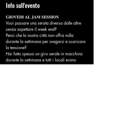
Info sull'evento
𝐆𝐈𝐎𝐕𝐄𝐃𝐈 𝐀𝐋 𝐉𝐀𝐌 𝐒𝐄𝐒𝐒𝐈𝐎𝐍
Vuoi passare una serata diversa dalle altre 
senza aspettare il week end?
Pensi che la nostra città non offra nulla 
durante la settimana per svagarsi e scaricare 
la tensione?
Hai fatto spesso un giro serale in macchina 
durante la settimana e tutti i locali erano 
chiusi?
Sei convinto che nella nostra zona ci si possa 
divertire solo in estate?
Finalmente e’ arrivata la soluzione per te !!!!
Mostra di più
Condividi questo evento