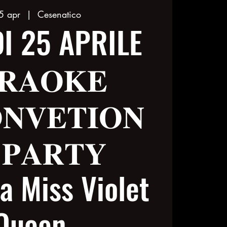
5 apr
  |  
Cesenatico
I 25 APRILE
𝐑𝐀𝐎𝐊𝐄
𝐍𝐕𝐄𝐓𝐈𝐎𝐍
 𝐏𝐀𝐑𝐓𝐘
a Miss Violet
Queen