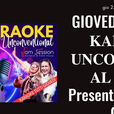
gio 2
GIOVED
𝐊𝐀
𝐔𝐍𝐂𝐎
𝐀𝐋
Present