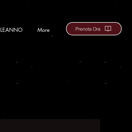
Prenota Ora
LEANNO
More