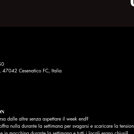
50
8, 47042 Cesenatico FC, Italia
𝐍
rsa dalle altre senza aspettare il week end?
 offra nulla durante la settimana per svagarsi e scaricare la tensio
le in macchina durante la settimana e tutti i locali erano chiusi?