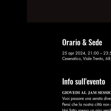
Orario & Sede
25 apr 2024, 21:00 – 23:
Cesenatico, Viale Trento, 6
Info sull'evento
𝐆𝐈𝐎𝐕𝐄𝐃𝐈 𝐀𝐋 𝐉𝐀𝐌 𝐒𝐄𝐒𝐒𝐈
Vuoi passare una serata dive
Pensi che la nostra città non
Hai fatto spesso un giro sera