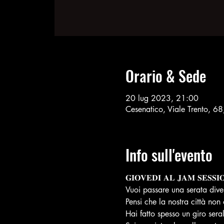
Orario & Sede
20 lug 2023, 21:00
Cesenatico, Viale Trento, 6
Info sull'evento
𝐆𝐈𝐎𝐕𝐄𝐃𝐈 𝐀𝐋 𝐉𝐀𝐌 𝐒𝐄𝐒𝐒𝐈
Vuoi passare una serata dive
Pensi che la nostra città non
Hai fatto spesso un giro sera