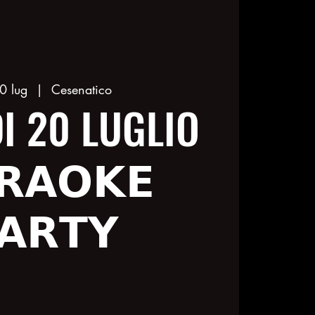
0 lug
  |  
Cesenatico
I 20 LUGLIO
𝗥𝗔𝗢𝗞𝗘
𝗔𝗥𝗧𝗬