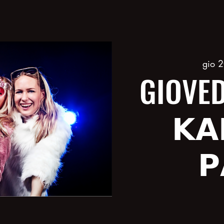
gio 2
GIOVED
𝗞𝗔
𝗣