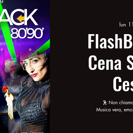
lun 1
FlashB
Cena S
Ce
🕺 Non chiamar
Musica vera, emoz