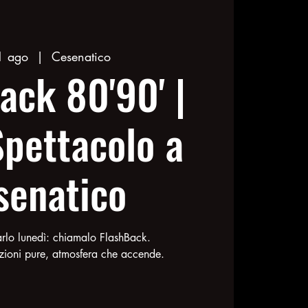
1 ago
  |  
Cesenatico
ack 80'90' |
pettacolo a
senatico
lo lunedì: chiamalo FlashBack.
ioni pure, atmosfera che accende.