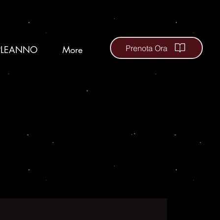
Prenota Ora
LEANNO
More