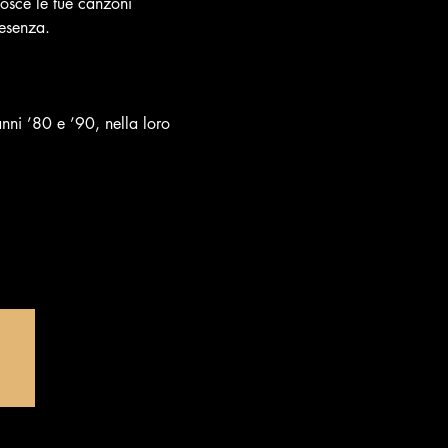
osce le tue canzoni 
resenza.
nni ’80 e ’90, nella loro 