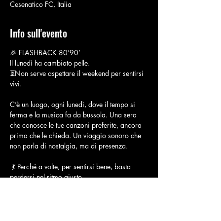
Cesenatico FC, Italia
Info sull'evento
🎉 FLASHBACK 80’90’
Il lunedì ha cambiato pelle.
⏳Non serve aspettare il weekend per sentirsi 
vivi.
C’è un luogo, ogni lunedì, dove il tempo si 
ferma e la musica fa da bussola. Una sera 
che conosce le tue canzoni preferite, ancora 
prima che le chieda. Un viaggio sonoro che 
non parla di nostalgia, ma di presenza.
 💃 Perché a volte, per sentirsi bene, basta 
perdersi nel ritmo giusto.
La colonna sonora? Quella che hai dentro da 
sempre. I classici italiani e internazionali 
degli anni ’80 e ’90, nella loro forma più 