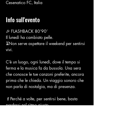
Cesenatico FC, Italia
Info sull'evento
🎉 FLASHBACK 80’90’
Il lunedì ha cambiato pelle.
⏳Non serve aspettare il weekend per sentirsi 
vivi.
C’è un luogo, ogni lunedì, dove il tempo si 
ferma e la musica fa da bussola. Una sera 
che conosce le tue canzoni preferite, ancora 
prima che le chieda. Un viaggio sonoro che 
non parla di nostalgia, ma di presenza.
 💃 Perché a volte, per sentirsi bene, basta 
perdersi nel ritmo giusto.
La colonna sonora? Quella che hai dentro da 
sempre. I classici italiani e internazionali 
degli anni ’80 e ’90, nella loro forma più 