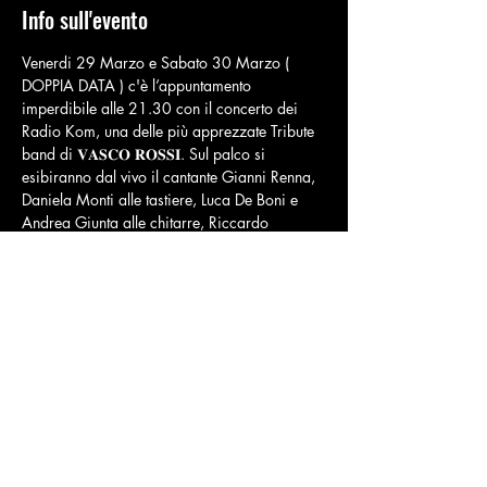
Info sull'evento
Venerdi 29 Marzo e Sabato 30 Marzo ( 
DOPPIA DATA ) c'è l’appuntamento 
imperdibile alle 21.30 con il concerto dei 
Radio Kom, una delle più apprezzate Tribute 
band di 𝐕𝐀𝐒𝐂𝐎 𝐑𝐎𝐒𝐒𝐈. Sul palco si 
esibiranno dal vivo il cantante Gianni Renna, 
Daniela Monti alle tastiere, Luca De Boni e 
Andrea Giunta alle chitarre, Riccardo 
Gasperoni al basso e Gianfranco Bassino 
alla batteria.
Prenota il Tuo Tavolo per questo imperdibile 
CENA SPETTACOLO
CLICCA E PRENOTA ORA
Condividi questo evento