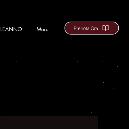
Prenota Ora
LEANNO
More