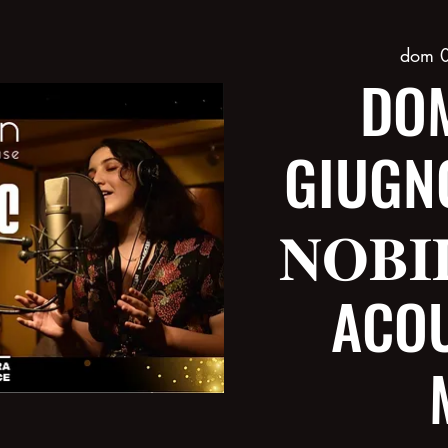
dom 0
DOM
GIUGNO 
𝐍𝐎𝐁𝐈
ACOU