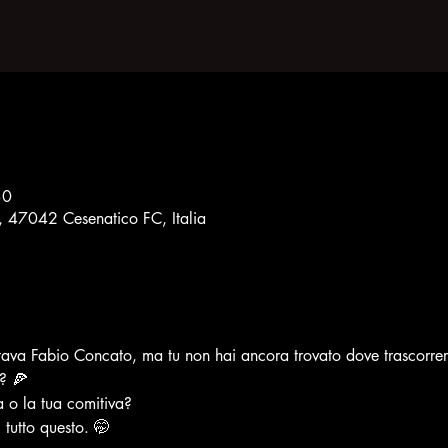
30
8, 47042 Cesenatico FC, Italia
ava Fabio Concato, ma tu non hai ancora trovato dove trascorrer
o? 🍕
 o la tua comitiva?
 tutto questo. 🤭