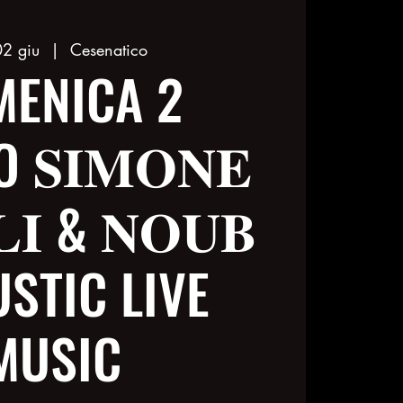
2 giu
  |  
Cesenatico
ENICA 2
𝐒𝐈𝐌𝐎𝐍𝐄
𝐋𝐈 & 𝐍𝐎𝐔𝐁
STIC LIVE
MUSIC