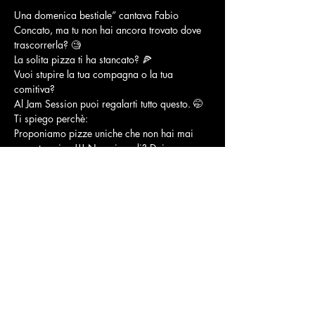
Una domenica bestiale” cantava Fabio 
Concato, ma tu non hai ancora trovato dove 
trascorrerla? 🧐
La solita pizza ti ha stancato? 🍕
Vuoi stupire la tua compagna o la tua 
comitiva?
Al Jam Session puoi regalarti tutto questo. 🤭
Ti spiego perchè:
Proponiamo pizze uniche che non hai mai 
provato prima!!! Non ci credi? Dai 
un’occhiata a Tripadvisor! Siamo la prima 
pizzeria con servizio al tavolo di Cesenatico! 
⭐
Mostra di più
Condividi questo evento