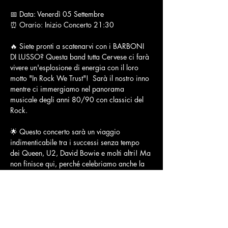
📅 Data: Venerdì 05 Settembre
⏰ Orario: Inizio Concerto 21:30
🔥 Siete pronti a scatenarvi con i BARBONI 
DI LUSSO? Questa band tutta Cervese ci farà 
vivere un'esplosione di energia con il loro 
motto "In Rock We Trust"!  Sarà il nostro inno 
mentre ci immergiamo nel panorama 
musicale degli anni 80/90 con classici del 
Rock.
🌟 Questo concerto sarà un viaggio 
indimenticabile tra i successi senza tempo 
dei Queen, U2, David Bowie e molti altri! Ma 
non finisce qui, perché celebriamo anche la 
musica italiana con brani indimenticabili di 
Lucio Dalla, Franco Battiato e Renato Zero.
🍽️ Cena Spettacolo con una tribute band 
straordinaria!